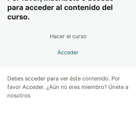
VIDA
para acceder al contenido del
curso.
LECCIÓN 6 – ORGANIZACIÓN PERSONAL Y BIENESTAR
LECCIÓN 7 – ¿POR DÓNDE EMPIEZO A LLEVAR UNA
Hacer el curso
VIDA ORGANIZADA?
LECCIÓN 8 – MANTENIMIENTO DE LA ORGANIZACIÓN
Acceder
A LARGO PLAZO
Debes acceder para ver éste contenido. Por
favor
Acceder
. ¿Aún no eres miembro?
Únete a
nosotros
Anterior
Siguiente