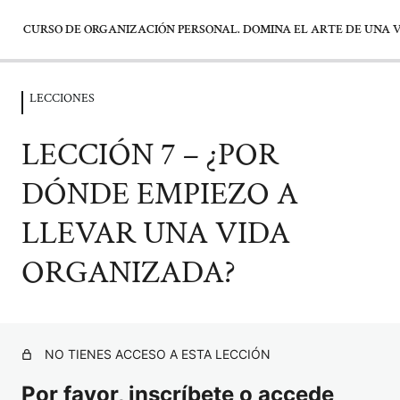
CURSO DE ORGANIZACIÓN PERSONAL. DOMINA EL ARTE DE UNA 
LECCIONES
LECCIONES
LECCIÓN 7 – ¿POR
LECCIÓN 1 – PRINCIPIOS FUNDAMENTALES DE LA
ORGANIZACIÓN PERSONAL
DÓNDE EMPIEZO A
LECCIÓN 2 – POR QUÉ NOS DESORGANIZAMOS
LLEVAR UNA VIDA
LECCIÓN 3 – PLANIFICACIÓN DIARIA. GESTIÓN DE
ORGANIZADA?
TAREAS Y PROYECTOS
LECCIÓN 4 – ORGANIZACIÓN DEL TIEMPO: APRENDE A
GESTIONAR TU TIEMPO DE FORMA EFICIENTE
NO TIENES ACCESO A ESTA LECCIÓN
LECCIÓN 5 – ORGANIZACIÓN DEL ESPACIO:
Por favor, inscríbete o accede
DOMINANDO EL ORDEN EN LA ORGANIZACIÓN DE TU