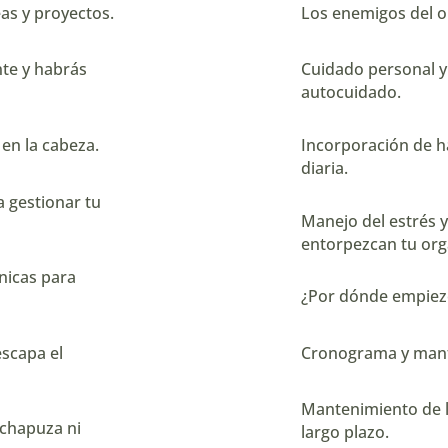
eas y proyectos.
Los enemigos del o
nte y habrás
Cuidado personal y
autocuidado.
en la cabeza.
Incorporación de há
diaria.
 gestionar tu
Manejo del estrés y
entorpezcan tu org
cnicas para
¿Por dónde empiezo
escapa el
Cronograma y mant
Mantenimiento de l
 chapuza ni
largo plazo.