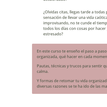
¿Olvidas citas, llegas tarde a todas 
sensación de llevar una vida caótica
improvisando, no te cunde el tiemp
todos los días con cosas por hacer
estresado?
En este curso te enseño el paso a paso
organizada, qué hacer en cada momen
Pautas, técnicas y trucos para sentir q
calma.
Y formas de retomar tu vida organiza
diversas razones se te ha ido de las m