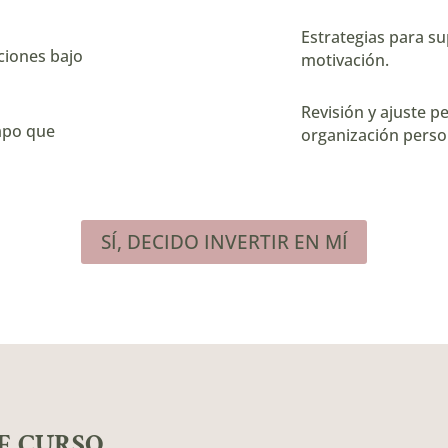
Estrategias para s
ciones bajo
motivación.
Revisión y ajuste p
empo que
organización perso
SÍ, DECIDO INVERTIR EN MÍ
E CURSO