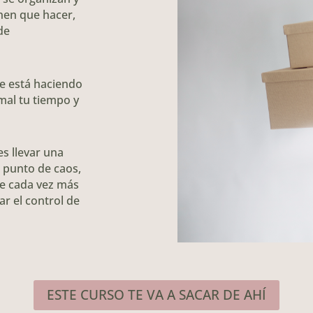
nen que hacer,
de
te está haciendo
mal tu tiempo y
s llevar una
l punto de caos,
ce cada vez más
r el control de
ESTE CURSO TE VA A SACAR DE AHÍ