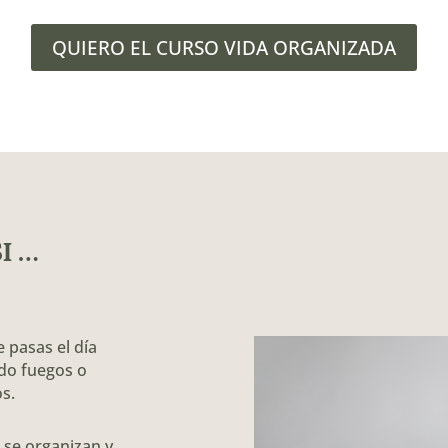
QUIERO EL CURSO VIDA ORGANIZADA
I …
e pasas el día
ndo fuegos o
s.
 se organizan y