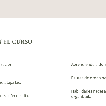
N EL CURSO
ización
Aprendiendo a domi
Pautas de orden par
o atajarlas.
Habilidades necesar
nización del día.
organizada.