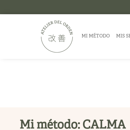
MI MÉTODO
MIS S
Mi método: CALMA