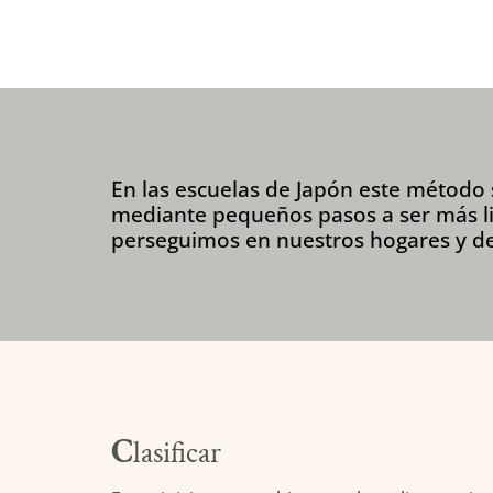
En las escuelas de Japón este método 
mediante pequeños pasos a ser más li
perseguimos en nuestros hogares y d
C
lasificar