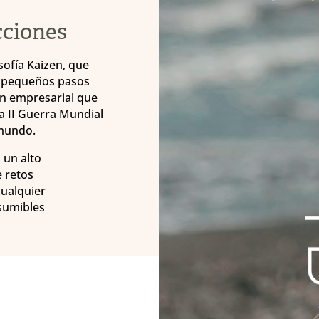
cciones
ofía Kaizen, que
e pequeños pasos
ión empresarial que
la II Guerra Mundial
 mundo.
 un alto
e retos
cualquier
sumibles