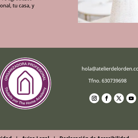
nal, tu casa, y
hola@atelierdelorden.
Tfno. 630739698
Seguir
Seguir
Seguir
Segui