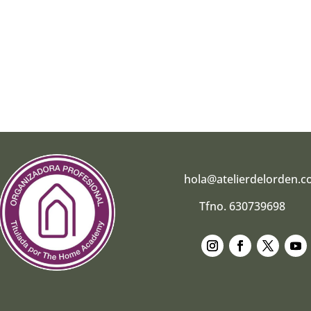
hola@atelierdelorden.
Tfno. 630739698
Seguir
Seguir
Seguir
Segui