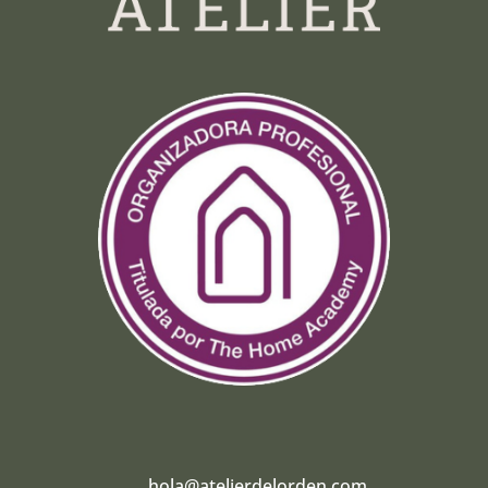
hola@atelierdelorden.com