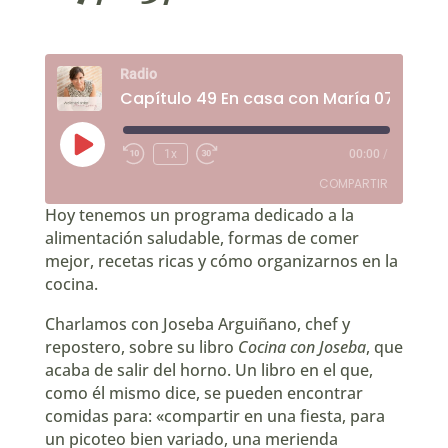
Radio
Capítulo 49 En casa con María 07/05/2
Reproducir
1x
00:00
/
Rebobinar
Fast
episodio
10
Forward
COMPARTIR
segundos
30
seconds
Hoy tenemos un programa dedicado a la
alimentación saludable, formas de comer
COMPARTIR
mejor, recetas ricas y cómo organizarnos en la
cocina.
ENLACE
Charlamos con
Joseba Arguiñano
, chef y
INCRUSTAR
repostero, sobre su libro
Cocina con Joseba
, que
acaba de salir del horno. Un libro en el que,
como él mismo dice, se pueden encontrar
comidas para: «compartir en una fiesta, para
un picoteo bien variado, una merienda