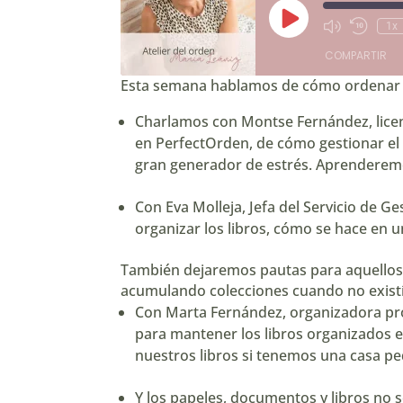
Reproducir
1x
Mute/Unmute
Rebobin
episodio
Episode
10
COMPARTIR
segund
Esta semana hablamos de cómo ordenar p
COMPARTIR
Charlamos con Montse Fernández, licenc
en
PerfectOrden
, de cómo gestionar e
ENLACE
gran generador de estrés. Aprenderemo
INCRUSTAR
Con Eva Molleja, Jefa del Servicio de G
organizar los libros, cómo se hace en 
También dejaremos pautas para aquellos q
acumulando colecciones cuando no existía
Con Marta Fernández, organizadora pr
para mantener los libros organizados 
nuestros libros si tenemos una casa p
Y los papeles, documentos y libros no