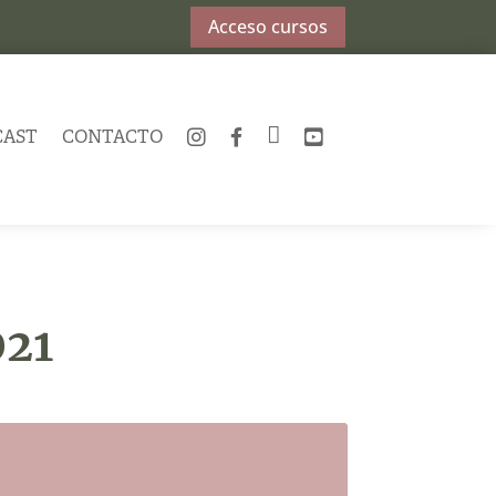
Acceso cursos
CAST
CONTACTO
INSTAGRAM
FACEBOOK
TWITTER
YOUTUBE
021