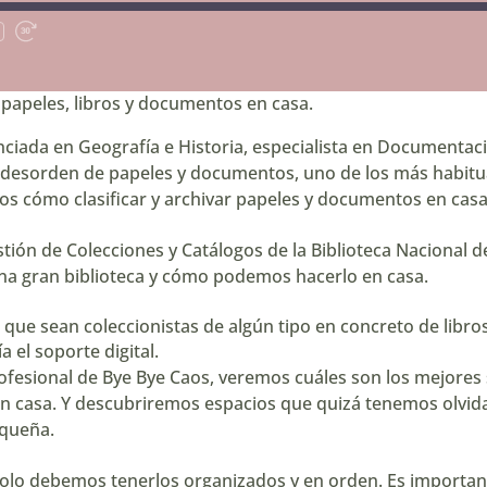
ar
Fast
Forward
os
30
seconds
apeles, libros y documentos en casa.
iada en Geografía e Historia, especialista en Documentaci
l desorden de papeles y documentos, uno de los más habit
s cómo clasificar y archivar papeles y documentos en casa
estión de Colecciones y Catálogos de la
Biblioteca Nacional 
una gran biblioteca y cómo podemos hacerlo en casa.
ue sean coleccionistas de algún tipo en concreto de libro
 el soporte digital.
ofesional de
Bye Bye Caos
, veremos cuáles son los mejores
en casa. Y descubriremos espacios que quizá tenemos olvid
equeña.
 solo debemos tenerlos organizados y en orden. Es importa