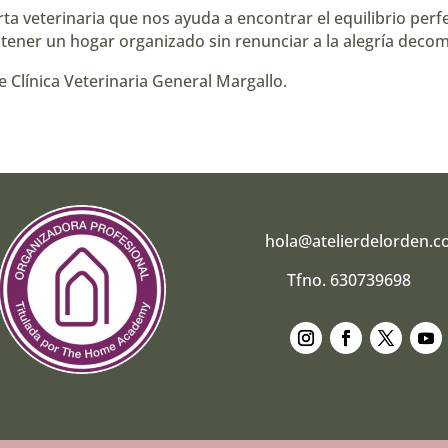
 veterinaria que nos ayuda a encontrar el equilibrio perfec
tener un hogar organizado sin renunciar a la alegría decomp
de
⁠Clínica Veterinaria General Margallo⁠
.
hola@atelierdelorden.
Tfno. 630739698
Seguir
Seguir
Seguir
Segui