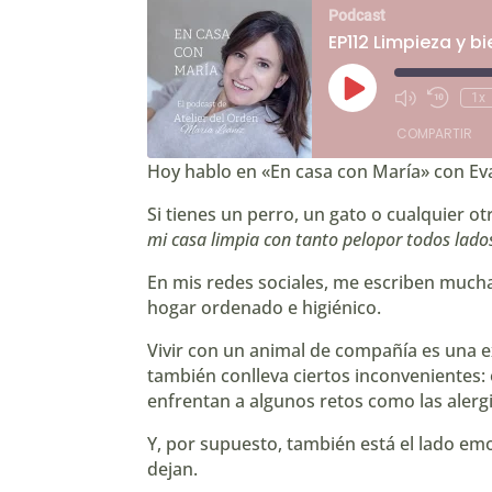
Podcast
EP112 Limpieza y 
Reproducir
1x
Mute/Unmute
Rebobin
episodio
Episode
10
COMPARTIR
segund
Hoy hablo en «En casa con María» con Eva
COMPARTIR
Si tienes un perro, un gato o cualquier
mi casa limpia con tanto pelopor todos lado
ENLACE
En mis redes sociales, me escriben muc
INCRUSTAR
hogar ordenado e higiénico.
Vivir con un animal de compañía es una e
también conlleva ciertos inconvenientes:
enfrentan a algunos retos como las alergi
Y, por supuesto, también está el lado emo
dejan.