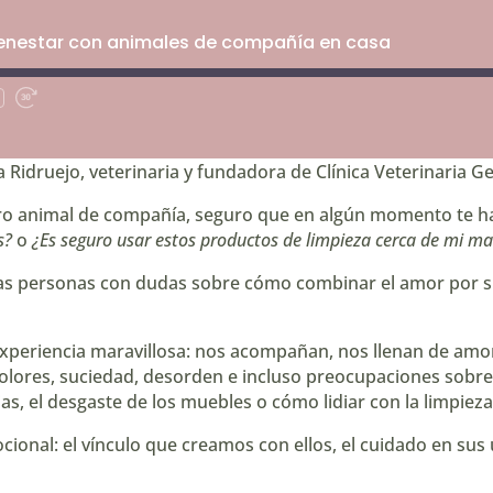
bienestar con animales de compañía en casa
ar
Fast
Forward
os
30
seconds
 Ridruejo, veterinaria y fundadora de
⁠Clínica Veterinaria G
 otro animal de compañía, seguro que en algún momento te 
s?
o
¿Es seguro usar estos productos de limpieza cerca de mi m
has personas con dudas sobre cómo combinar el amor por s
xperiencia maravillosa: nos acompañan, nos llenan de amor,
 olores, suciedad, desorden e incluso preocupaciones sobre 
as, el desgaste de los muebles o cómo lidiar con la limpieza
cional: el vínculo que creamos con ellos, el cuidado en sus