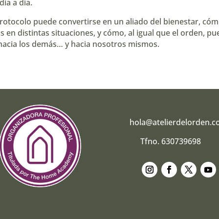
ía a día.
rotocolo puede convertirse en un aliado del bienestar, c
s en distintas situaciones, y cómo, al igual que el orden, p
 hacia los demás… y hacia nosotros mismos.
hola@atelierdelorden.
Tfno. 630739698
Seguir
Seguir
Seguir
Segui