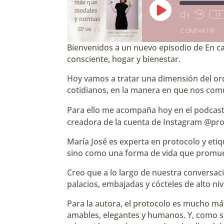
Reproducir
1x
Mute/Unmute
Rebobin
episodio
Episode
10
COMPARTIR
segund
Bienvenidos a un nuevo episodio de En ca
consciente, hogar y bienestar.
COMPARTIR
Hoy vamos a tratar una dimensión del ord
ENLACE
cotidianos, en la manera en que nos com
INCRUSTAR
Para ello me acompaña hoy en el podcast
creadora de la cuenta de Instagram
⁠@pro
María José es experta en protocolo y eti
sino como una forma de vida que promueve
Creo que a lo largo de nuestra conversaci
palacios, embajadas y cócteles de alto n
Para la autora, el protocolo es mucho m
amables, elegantes y humanos. Y, como suc