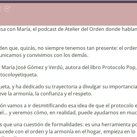
ar
Fast
Forward
os
30
seconds
sa con María, el podcast de Atelier del Orden donde habla
en que, quizás, no siempre tenemos tan presente: el orden 
unicamos y convivimos con los demás.
 María José Gómez y Verdú, autora del libro
⁠Protocolo Pop⁠
tocoloyetiqueta⁠
.
queta, y ha dedicado su trayectoria a divulgar su importan
 la armonía, la confianza y el respeto.
ón vamos a ir desmitificando esa idea de que el protocolo 
ivel… y veremos cómo, en realidad, puede ayudarnos en much
ás que una cuestión de formalidades: es una herramienta 
ede con el orden y la armonía en el hogar, empieza en lo m