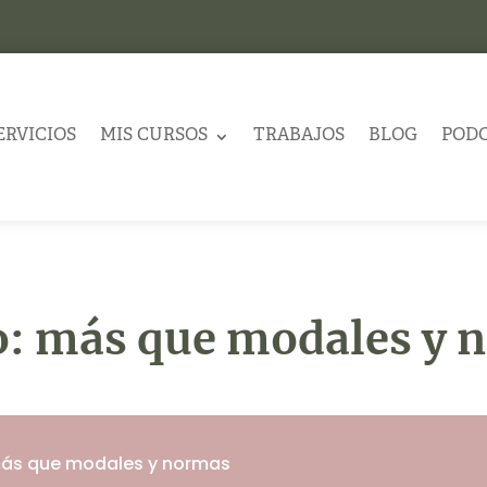
ERVICIOS
MIS CURSOS
TRABAJOS
BLOG
POD
o: más que modales y 
 más que modales y normas