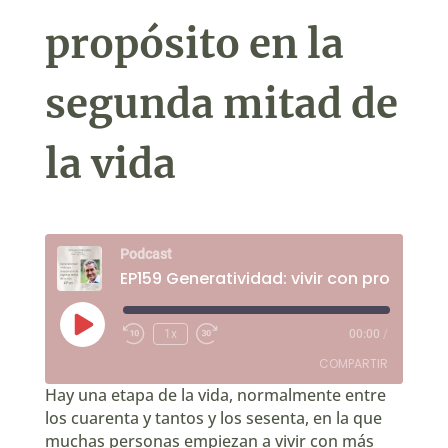
propósito en la
segunda mitad de
la vida
Podcast
Reproducir
1x
00:00
/
Rebobinar
Fast
episodio
10
Forward
COMPARTIR
segundos
30
seconds
Hay una etapa de la vida, normalmente entre
los cuarenta y tantos y los sesenta, en la que
COMPARTIR
muchas personas empiezan a vivir con más