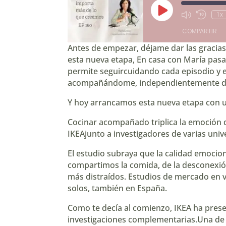
Reproducir
1x
Mute/Unmute
Rebobin
episodio
Episode
10
COMPARTIR
segund
Antes de empezar, déjame dar las gracia
esta nueva etapa, En casa con María pas
COMPARTIR
permite seguircuidando cada episodio y e
acompañándome, independientemente de la
ENLACE
Y hoy arrancamos esta nueva etapa con 
INCRUSTAR
Cocinar acompañado triplica la emoción d
IKEAjunto a investigadores de varias univ
El estudio subraya que la calidad emoci
compartimos la comida, de la desconexió
más distraídos. Estudios de mercado en 
solos, también en España.
Como te decía al comienzo, IKEA ha presen
investigaciones complementarias.Una de el