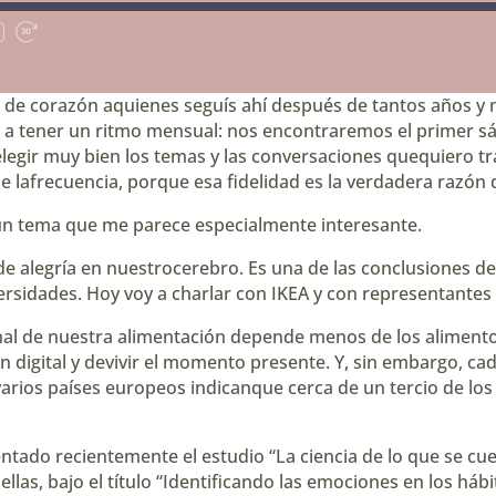
ar
Fast
Forward
os
30
seconds
s de corazón aquienes seguís ahí después de tantos años y
a a tener un ritmo mensual: nos encontraremos el primer
legir muy bien los temas y las conversaciones quequiero tra
frecuencia, porque esa fidelidad es la verdadera razón d
un tema que me parece especialmente interesante.
e alegría en nuestrocerebro. Es una de las conclusiones d
ersidades. Hoy voy a charlar con IKEA y con representantes
onal de nuestra alimentación depende menos de los alimen
n digital y devivir el momento presente. Y, sin embargo, 
varios países europeos indicanque cerca de un tercio de 
tado recientemente el estudio “La ciencia de lo que se cuec
las, bajo el título “Identificando las emociones en los hábi