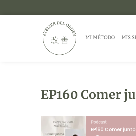
MI MÉTODO
MIS S
EP160 Comer ju
Podcast
EP160 Comer junt