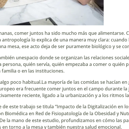
manas, comer juntos ha sido mucho más que alimentarse. Co
 antropología lo explica de una manera muy clara: cuando
na mesa, ese acto deja de ser puramente biológico y se con
o también unespacio donde se organizan las relaciones socia
 persona, quién servía, quién empezaba a comer o quién pr
 familia o en las instituciones.
 algo poco habitual.La mayoría de las comidas se hacían en
europeo era frecuente comer juntos en el campo durante la j
tivamente reciente, ligado a la urbanización y a los ritmos
de este trabajo se titula “Impacto de la Digitalización en l
ón Biomédica en Red de Fisiopatología de la Obesidad y Nut
 De la mano de este estudio, profundizamos en cómo las p
 en torno a la mesa y también nuestra salud emocional.