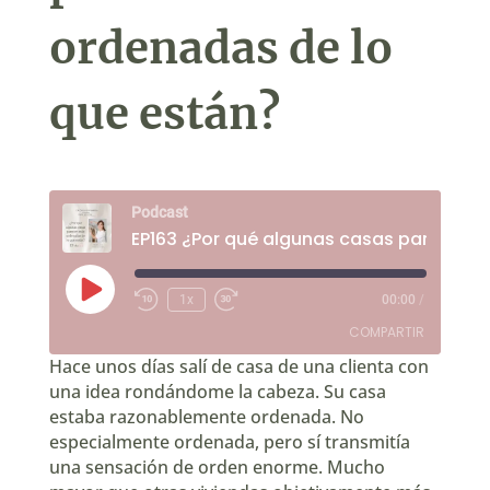
ordenadas de lo
que están?
Podcast
Reproducir
1x
00:00
/
Rebobinar
Fast
episodio
10
Forward
COMPARTIR
segundos
30
seconds
Hace unos días salí de casa de una clienta con
una idea rondándome la cabeza. Su casa
COMPARTIR
estaba razonablemente ordenada. No
especialmente ordenada, pero sí transmitía
ENLACE
una sensación de orden enorme. Mucho