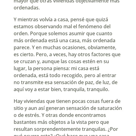
mayor que otras viviendas objetivamente más
INCRUSTAR
ordenadas.
Y mientras volvía a casa, pensé que quizá
estamos observando mal el fenómeno del
orden. Porque solemos asumir que cuanto
más ordenada está una casa, más ordenada
parece. Y en muchas ocasiones, obviamente,
es cierto. Pero, a veces, hay otros factores que
se cruzan y, aunque las cosas estén en su
lugar, la persona piensa: mi casa está
ordenada, está todo recogido, pero al entrar
no transmite esa sensación de paz, de luz, de
aquí voy a estar bien, tranquila, tranquilo.
Hay viviendas que tienen pocas cosas fuera de
sitio y aun así generan sensación de saturación
o de estrés. Y otras donde encontramos
bastantes más objetos a la vista pero que
resultan sorprendentemente tranquilas. ¿Por
qué ocurre esto? ¿Qué hace que una casa