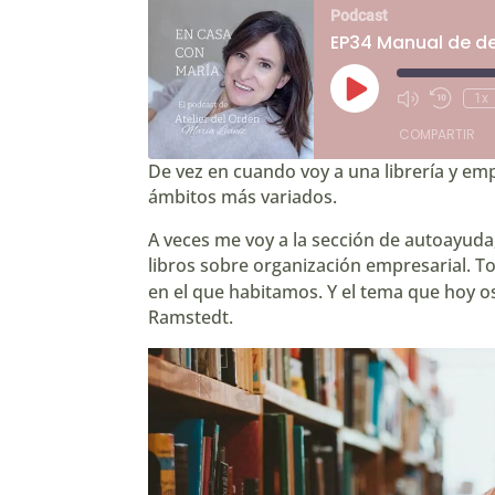
Podcast
EP34 Manual de de
Reproducir
1x
Mute/Unmute
Rebobin
episodio
Episode
10
COMPARTIR
segund
De vez en cuando voy a una librería y empi
ámbitos más variados.
COMPARTIR
A veces me voy a la sección de autoayuda,
ENLACE
libros sobre organización empresarial. To
en el que habitamos. Y el tema que hoy os
INCRUSTAR
Ramstedt.