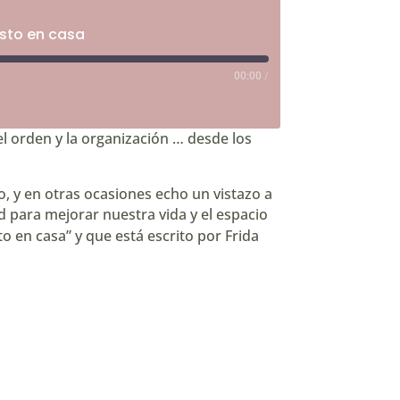
usto en casa
00:00
/
el orden y la organización … desde los
o, y en otras ocasiones echo un vistazo a
d para mejorar nuestra vida y el espacio
to en casa”
y que está escrito por Frida