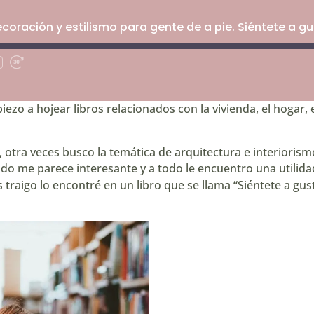
coración y estilismo para gente de a pie. Siéntete a g
ar
Fast
Forward
os
30
seconds
ezo a hojear libros relacionados con la vivienda, el hogar, 
 otra veces busco la temática de arquitectura e interiorism
do me parece interesante y a todo le encuentro una utilida
 traigo lo encontré en un libro que se llama
“Siéntete a gus