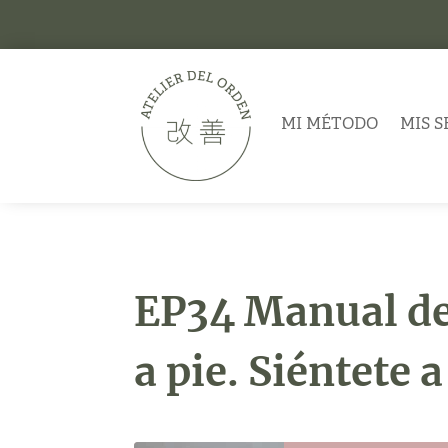
MI MÉTODO
MIS S
EP34 Manual de 
a pie. Siéntete 