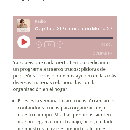
Radio
Capítulo 31 En casa con María 27/11/202
Reproducir
1x
00:00
/
Rebobinar
Fast
episodio
10
Forward
COMPARTIR
segundos
30
seconds
Ya sabéis que cada cierto tiempo dedicamos
un programa a traeros trucos; píldoras de
COMPARTIR
pequeños consejos que nos ayuden en las más
diversas materias relacionadas con la
ENLACE
organización en el hogar.
INCRUSTAR
Pues esta semana tocan trucos. Arrancamos
contándoos trucos para organizar mejor
nuestro tiempo. Muchas personas sienten
que no llegan a todo: trabajo, hijos, cuidado
de nuestros mayores, deporte, aficiones.