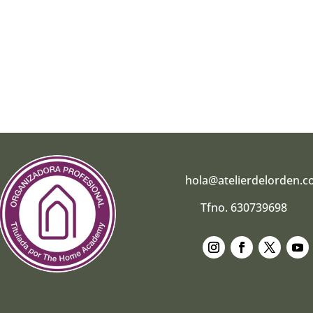
hola@atelierdelorden.
Tfno. 630739698
Seguir
Seguir
Seguir
Segui