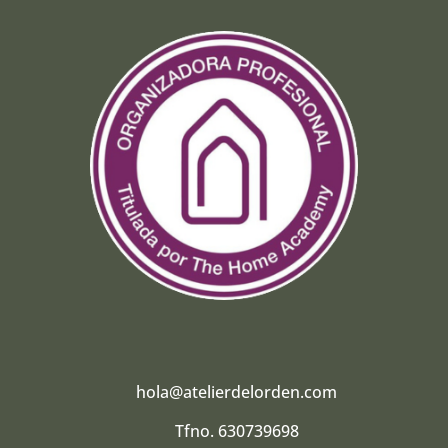
hola@atelierdelorden.com
Tfno. 630739698