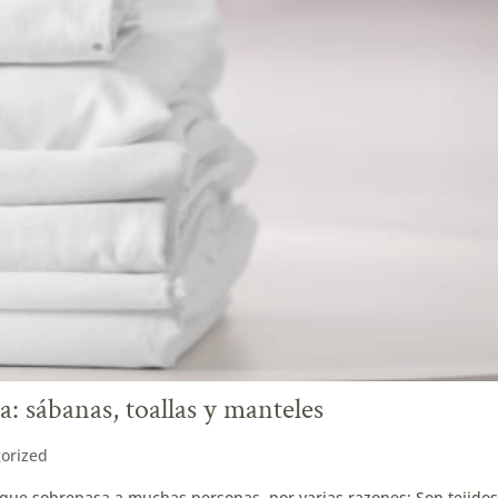
: sábanas, toallas y manteles
orized
 que sobrepasa a muchas personas, por varias razones: Son tejido