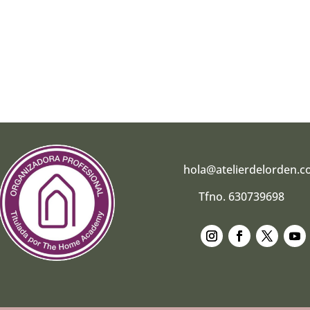
hola@atelierdelorden.
Tfno. 630739698
Seguir
Seguir
Seguir
Segui