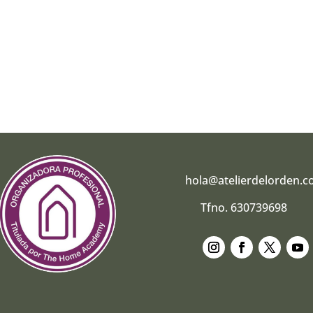
hola@atelierdelorden.
Tfno. 630739698
Seguir
Seguir
Seguir
Segui