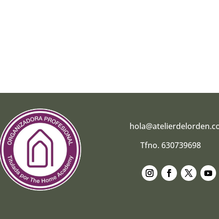
hola@atelierdelorden.
Tfno. 630739698
Seguir
Seguir
Seguir
Segui