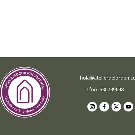
hola@atelierdelorden.
Tfno. 630739698
Seguir
Seguir
Seguir
Segui