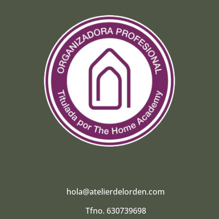
hola@atelierdelorden.com
Tfno. 630739698