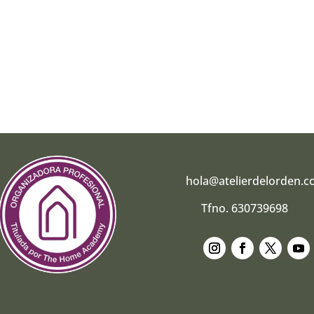
hola@atelierdelorden.
Tfno. 630739698
Seguir
Seguir
Seguir
Segui