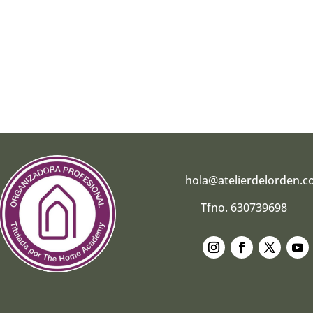
hola@atelierdelorden.
Tfno. 630739698
Seguir
Seguir
Seguir
Segui