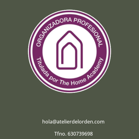
hola@atelierdelorden.com
Tfno. 630739698