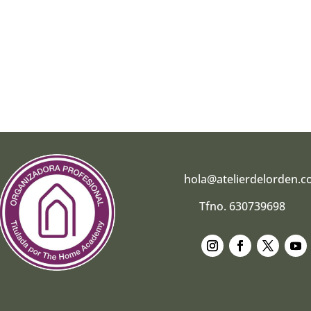
hola@atelierdelorden.
Tfno. 630739698
Seguir
Seguir
Seguir
Segui