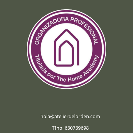
hola@atelierdelorden.com
Tfno. 630739698