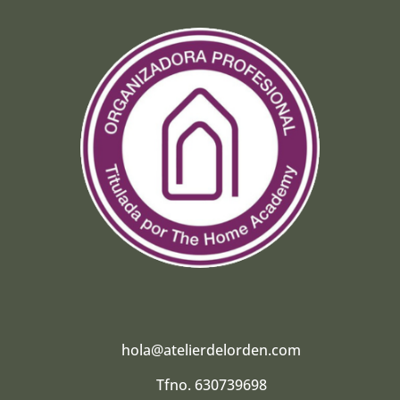
hola@atelierdelorden.com
Tfno. 630739698