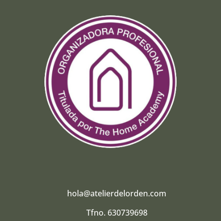
hola@atelierdelorden.com
Tfno. 630739698