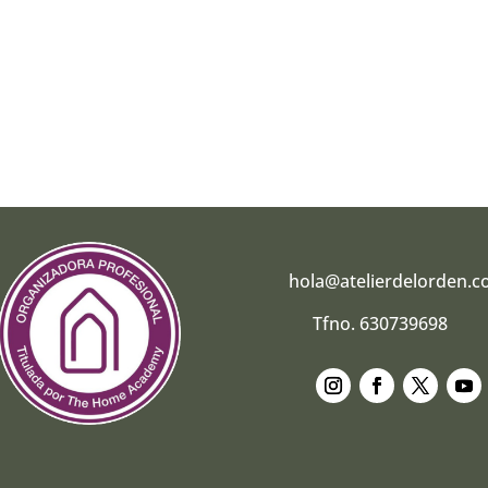
hola@atelierdelorden.
Tfno. 630739698
Seguir
Seguir
Seguir
Segui