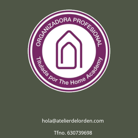
hola@atelierdelorden.com
Tfno. 630739698