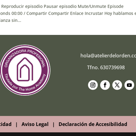
21 Reproducir episodio Pausar episodio Mute/Unmute Episode
onds 00:00 / Compartir Compartir Enlace Incrustar Hoy hablamos 
anza sin...
hola@atelierdelorden.
Tfno. 630739698
Seguir
Seguir
Seguir
Segui
cidad
|
Aviso Legal
|
Declaración de Accesibilidad